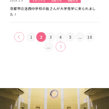
トピックス
お知らせ
地域の方
2025.2.3
京都市立洛西中学校の皆さんが大学見学に来られまし
た！
«
1
2
3
4
5
...
10
...
»