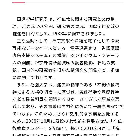
国際禅学研究所は、禅仏教に関する研究と文献整
理、研究成果の公開、研究者の育成、国際学術交流の
推進を目的として、1988年に設立されました。
主な活動として、禅宗文献や漢籍を電子化して検索
可能なデータベースとする「電子達磨＃３ 禅語漢語
考釈支援システム」の構築、シンポジウム・フォーラ
ムの開催、禅宗寺院所蔵資料の調査撮影、禅籍の英
訳、国内外の研究者を招いた講演会の開催など、多様
に展開しております。
また、花園大学は、建学の精神である「禅的仏教精
神による人格の陶冶」に基づき、実践禅学や基礎禅学
などの授業科目を開講するほか、さまざまな事業を実
践しており、その意義は学内外において一層高まってき
ています。このため、さらに効果的な事業を展開する
ため、2008年10月に既設の宗教部を発展させた「禅仏
教教育センター」を組織化、続いて2016年4月に「禅
仏教教育センター」を国際禅学研究所に統合すること