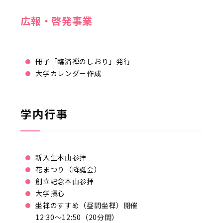
広報・啓発事業
冊子「臨済禅のしおり」発行
大学カレンダー作成
学内行事
新入生本山参拝
花まつり（降誕会）
創立記念本山参拝
大学摂心
坐禅のすすめ（昼間坐禅）開催
12:30～12:50（20分間）