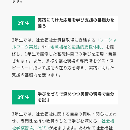
ます。
実践に向けた応用を学び支援の基礎力を
2年生
養う
2年生では、社会福祉士資格取得に直結する
「ソーシャ
ルワーク実践」
や
「地域福祉と包括的支援体制」
を履
修し、1年生で履修した基礎科目での学びを応用・発展
させます。また、多様な福祉現場の専門職をゲストス
ピーカーに招いて援助の在り方を考え、実践に向けた
支援の基礎力を養います。
学びをゼミで深めつつ実習の現場で自分
3年生
を試す
3年生では、社会福祉に関する自身の興味・関心にあわ
せ、専門性を持つ教員のもとで学びを深める
「社会福
祉学演習 A」(ゼミ)
が始まります。あわせて社会福祉