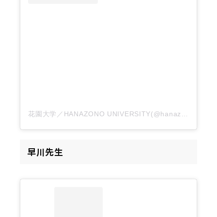
花園大学／HANAZONO UNIVERSITY(@hanazono_univ)がシェアした投稿
早川先生