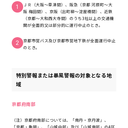
ＪＲ（大阪～草津間）、阪急（京都 河原町～大
1
阪 梅田間）、京阪（出町柳～淀屋橋間）、近鉄
（京都～大和西大寺間）のうち3社以上の交通機
関が全面的又は部分的に運行中止のとき。
京都市営バス及び京都市営地下鉄が全面運行中止
2
のとき。
特別警報または暴風警報の対象となる地
域
京都府南部
（注）京都府南部については、「南丹・京丹波」、
「京都・亀岡」、「山城中部」及び「山城南部」の4区