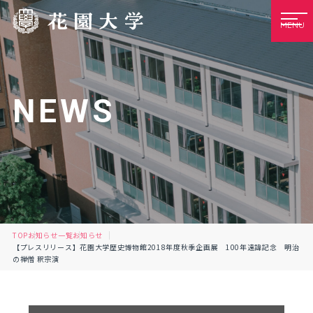
MENU
NEWS
TOP
お知らせ一覧
お知らせ
【プレスリリース】花園大学歴史博物館2018年度秋季企画展 100年遠諱記念 明治
の禅僧 釈宗演