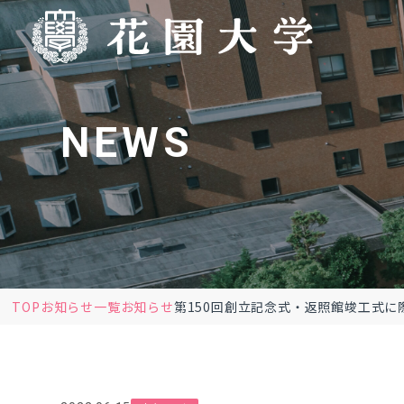
NEWS
TOP
お知らせ一覧
お知らせ
第150回創立記念式・返照館竣工式