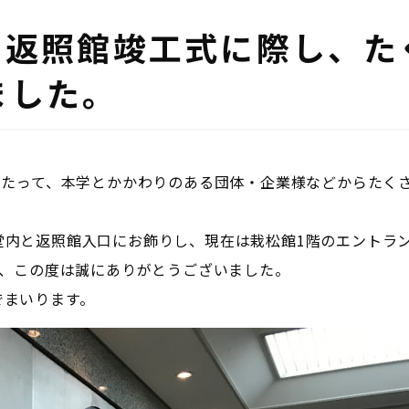
・返照館竣工式に際し、た
ました。
あたって、本学とかかわりのある団体・企業様などからたく
堂内と返照館入口にお飾りし、現在は栽松館1階のエントラ
ま、この度は誠にありがとうございました。
でまいります。