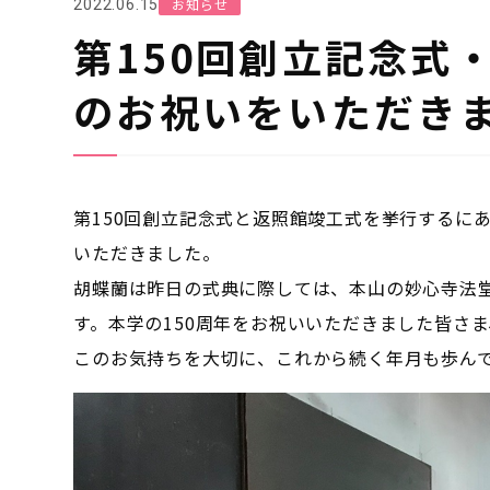
お知らせ
2022.06.15
第150回創立記念式
のお祝いをいただき
第150回創立記念式と返照館竣工式を挙行するに
いただきました。
胡蝶蘭は昨日の式典に際しては、本山の妙心寺法
す。本学の150周年をお祝いいただきました皆さ
このお気持ちを大切に、これから続く年月も歩ん