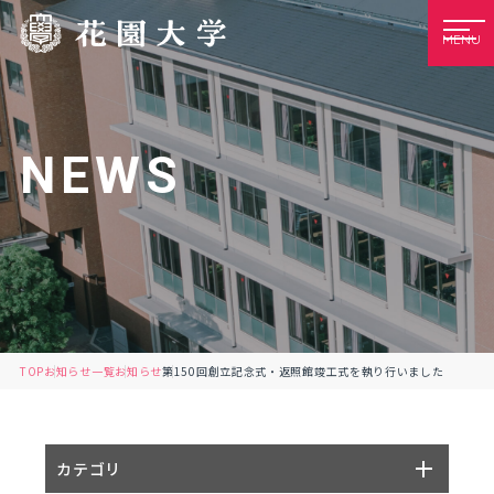
MENU
NEWS
TOP
お知らせ一覧
お知らせ
第150回創立記念式・返照館竣工式を執り行いました
カテゴリ