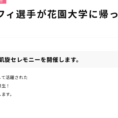
方
フィ選手が花園大学に帰
凱旋セレモニーを開催します。
して活躍された
業生！
します。