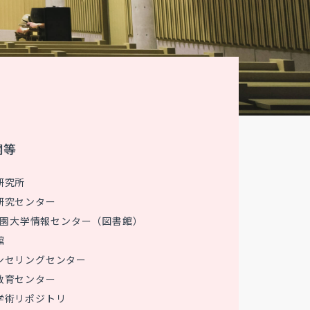
関等
研究所
研究センター
 花園大学情報センター（図書館）
館
ンセリングセンター
教育センター
学術リポジトリ