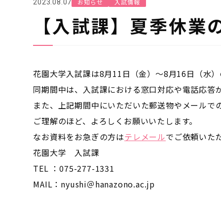
お知らせ
入試情報
2023.08.07
【入試課】夏季休業
花園大学入試課は
8
月11日（金）～
8
月
16
日（水）
同期間中は、入試課における窓口対応や電話応答
また、上記期間中にいただいた郵送物やメールで
ご理解のほど、よろしくお願いいたします。
なお資料をお急ぎの方は
テレメール
でご依頼いた
花園大学 入試課
TEL
：
075-277-1331
MAIL
：
nyushi
＠
hanazono.ac.jp