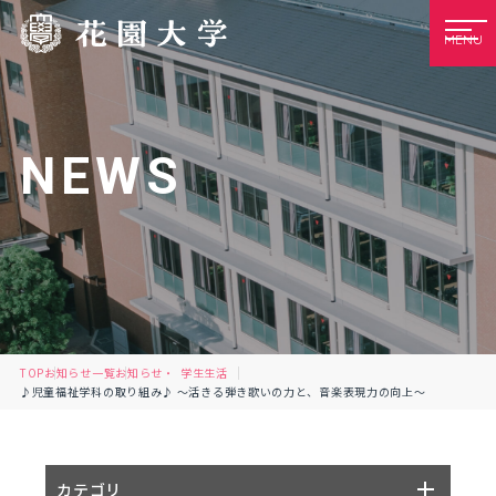
MENU
NEWS
TOP
お知らせ一覧
お知らせ
学生生活
♪児童福祉学科の取り組み♪ ～活きる弾き歌いの力と、音楽表現力の向上～
カテゴリ