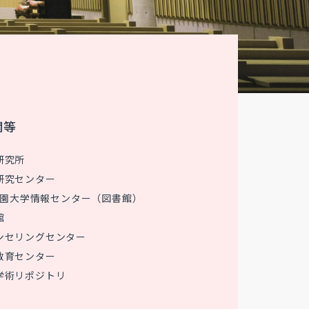
関等
研究所
研究センター
 花園大学情報センター（図書館）
館
ンセリングセンター
教育センター
学術リポジトリ