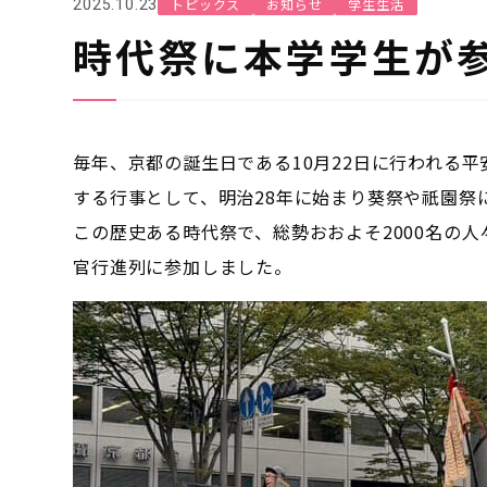
トピックス
お知らせ
学生生活
2025.10.23
時代祭に本学学生が
毎年、京都の誕生日である10月22日に行われる平
する行事として、明治28年に始まり葵祭や祇園祭
この歴史ある時代祭で、総勢おおよそ2000名の
官行進列に参加しました。