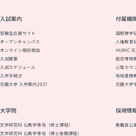
入試案内
付属機
受験生応援サイト
国際禅学
オープンキャンパス
人権教育
オンライン個別相談
HUMIC
入試概要
歴史博物
入試スケジュール
心理カウ
入学手続き
地域連携
花園大学 入学案内2027
花園大学
大学院
採用情
文学研究科 仏教学専攻（修士課程）
教職員公
文学研究科 仏教学専攻（博士後期課程）