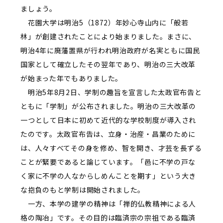
ましょう。
花園大学は明治5（1872）年妙心寺山内に「般若
林」が創建されたことにより始まりました。まさに、
明治4年に廃藩置県が行われ明治政府が名実ともに国民
国家として確立したその翌年であり、明治の三大改革
が始まった年でもありました。
明治5年8月2日、学制の趣旨を宣言した太政官布告と
ともに「学制」が公布されました。明治の三大改革の
一つとして日本に初めて近代的な学校制度が導入され
たのです。太政官布告は、立身・治産・昌業のために
は、人々すべてその身を修め、智を開き、才芸を長ずる
ことが緊要であると論じています。「邑に不学の戸な
く家に不学の人なからしめんことを期す」という大き
な抱負のもと学制は開始されました。
一方、本学の建学の精神は「禅的仏教精神による人
格の陶冶」です。その目的は臨済宗の宗祖である臨済