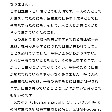
なりません」。
この自立性・自律性はとても大切です。一人の人として
人生を歩むためにも、民主主義社会の形成者として社
会参加するためにも、そして、人と人とが共に分かち
合って生きていくためにも。
私の恩師であり政治思想史の学者である福田歓一先
生は、社会が進歩するにつれて自由が失われてしまう
ことを恐れていました。平等か否かはわかりやすい。
人々は平等でないことを知り、その是正を求めます。し
かし、自由か否かはわかりにくい。平等のために自由
が損なわれている事例が少なくありません。特に大衆
民主主義社会では、平等の名のもとに自由が阻害され
ます。自由を失っていることに気が付かない場合がとて
も多いのです。
S.ズボフ（Shoshana Zuboff）は、デジタル化時代
の資本主義を監視資本主義と命名し、GAFAM(Google,