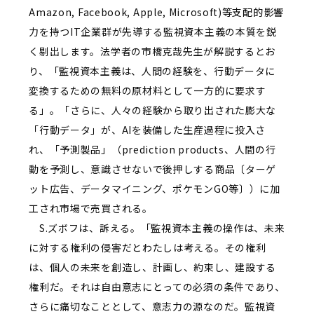
Amazon, Facebook, Apple, Microsoft)等支配的影響
力を持つIT企業群が先導する監視資本主義の本質を鋭
く剔出します。法学者の市橋克哉先生が解説するとお
り、「監視資本主義は、人間の経験を、行動データに
変換するための無料の原材料として一方的に要求す
る」。「さらに、人々の経験から取り出された膨大な
「行動データ」が、AIを装備した生産過程に投入さ
れ、「予測製品」（prediction products、人間の行
動を予測し、意識させないで後押しする商品〔ターゲ
ット広告、データマイニング、ポケモンGO等〕）に加
工され市場で売買される。
S.ズボフは、訴える。「監視資本主義の操作は、未来
に対する権利の侵害だとわたしは考える。その権利
は、個人の未来を創造し、計画し、約束し、建設する
権利だ。それは自由意志にとっての必須の条件であり、
さらに痛切なこととして、意志力の源なのだ。監視資