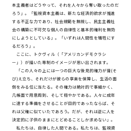
本主義者はどうやって、それを人々から奪い取ったのだ
ろう」。「監視資本主義は、新たな経済的欲求が推進
する不正な力であり、社会規範を無視し、民主主義社
会の構築に不可欠な個人の自律性と基本的権利を無効
にしようとしている」。「いずれは人間性を犠牲にす
るだろう」。
ここに、トクヴィル（「アメリカンデモクラシ
ー」）が描いた専制のイメージが思い出されます。
「この人々の上には一つの巨大な後見的権力が聳(そ
び)え立ち、それだけが彼らの享楽を保障し、生活の面
倒をみる任に当たる。その権力は絶対的で事細かく、
几帳面で用意周到、そして穏やかである。人々に成年
に達する準備をさせることが目的であったならば、そ
れは父権に似ていたであろう。だが、それは逆に人を
決定的に子供のままにとどめることしか求めない」。
私たちは、自律した人間である。私たちは、監視資