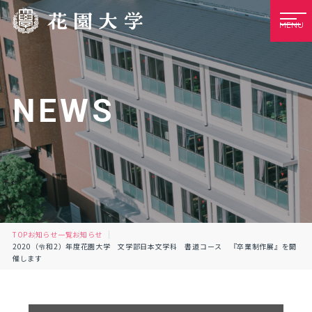
MENU
NEWS
TOP
お知らせ一覧
お知らせ
2020（令和2）年度花園大学 文学部日本文学科 書道コース 『卒業制作展』を開
催します