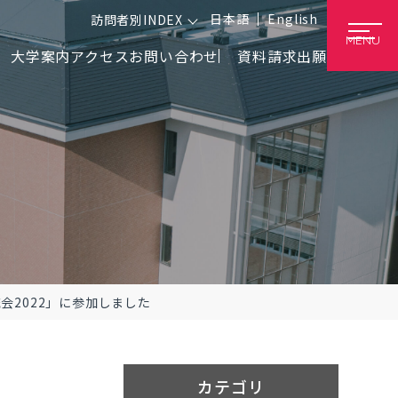
日本語
English
訪問者別INDEX
MENU
大学案内
アクセス
お問い合わせ
資料請求
出願
交流会2022」に参加しました
カテゴリ