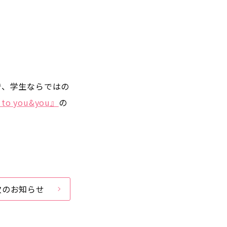
で、学生ならではの
 to you&you
』
の
次のお知らせ