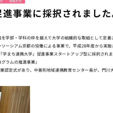
方
地域の方
促進事業に採択されました
組を学部・学科の枠を越えて大学の組織的な取組として定着
ソーシアム京都の協働による事業で、平成28年度から実施
度「学まち連携大学」促進事業スタートアップ型に採択され
ログラムの推進事業」
事業認定式があり、中善則地域連携教育センター長が、門川