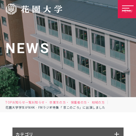
MENU
NEWS
TOP
お知らせ一覧
お知らせ
卒業生の方
保護者の方
地域の方
花園大学学生がNHK‐FMラジオ特集「 京このごろ」に出演しました
カテゴリ