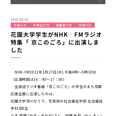
2022.02.02
お知らせ
卒業生の方
保護者の方
地域の方
花園大学学生がNHK‐FMラジオ
特集「 京このごろ」に出演しま
した
NHK-FM2022年
1
月
27
日
(
木
)
午後
4
時～
5
時
30
分
（出演時間は16：40～17：00）
生放送ラジオ番組「京このごろ」の
学生のまち京都
応援企画に
出演したのは、
花園大学深川ゼミで、写真部の社会福祉学部 社会福祉
学科3回生
八木 亜錦 (やぎ・あかね)さん、加隈 朱莉（かくま・し