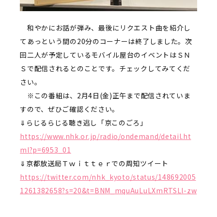
和やかにお話が弾み、最後にリクエスト曲を紹介し
てあっという間の20分のコーナーは終了しました。次
回二人が予定しているモバイル屋台のイベントはＳＮ
Ｓで配信されるとのことです。チェックしてみてくだ
さい。
※この番組は、2月4日(金)正午まで配信されていま
すので、ぜひご確認ください。
⇓らじるらじる聴き逃し「京このごろ」
https://www.nhk.or.jp/radio/ondemand/detail.ht
ml?p=6953_01
⇓京都放送局Ｔｗｉｔｔｅｒでの周知ツイート
https://twitter.com/nhk_kyoto/status/148692005
1261382658?s=20&t=BNM_mquAuLuLXmRTSLl-zw