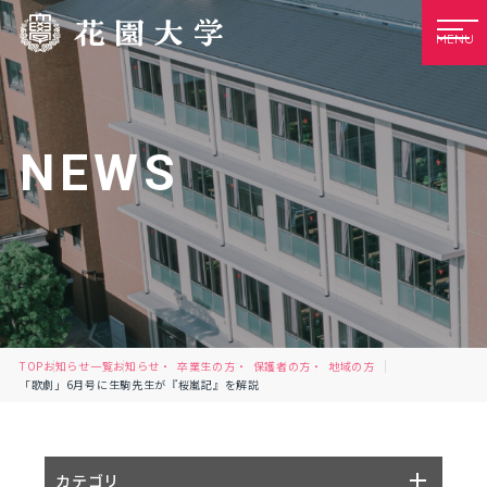
MENU
NEWS
TOP
お知らせ一覧
お知らせ
卒業生の方
保護者の方
地域の方
「歌劇」6月号に生駒先生が『桜嵐記』を解説
カテゴリ