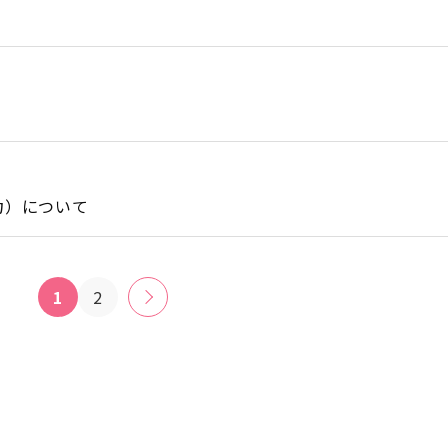
力）について
1
2
»