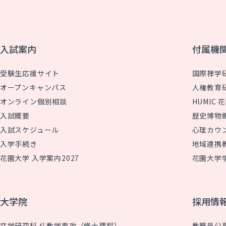
入試案内
付属機
受験生応援サイト
国際禅学
オープンキャンパス
人権教育
オンライン個別相談
HUMIC
入試概要
歴史博物
入試スケジュール
心理カウ
入学手続き
地域連携
花園大学 入学案内2027
花園大学
大学院
採用情
文学研究科 仏教学専攻（修士課程）
教職員公