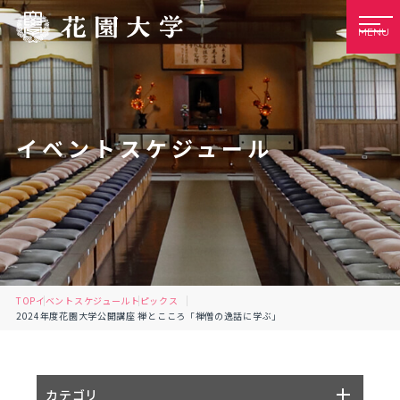
MENU
イベントスケジュール
TOP
イベントスケジュール
トピックス
2024年度花園大学公開講座 禅とこころ「禅僧の逸話に学ぶ」
カテゴリ