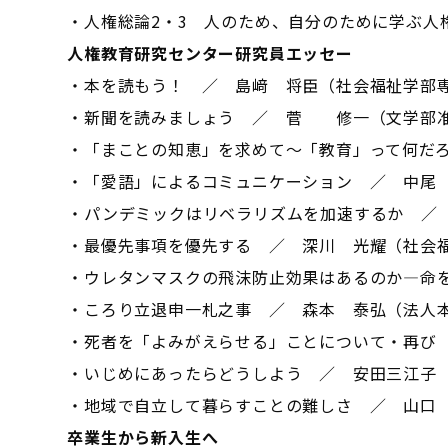
・人権総論2・3 人のため、自分のために学ぶ
人権教育研究センター研究員エッセー
・本を読もう！ ／ 島﨑 将臣（社会福祉学部
・新聞を読みましょう ／ 菅 修一（文学部
・「まことの知恵」を求めて～「教育」って何だ
・「愛語」によるコミュニケーション ／ 中尾
・パンデミックはリベラリズムを加速するか ／
・最優先事項を優先する ／ 深川 光耀（社会
・ウレタンマスクの飛沫防止効果はあるのか―命
・ころり立退申一札之事 ／ 森本 泰弘（法人
・死者を「よみがえらせる」ことについて・再び
・いじめにあったらどうしよう ／ 安田三江子
・地域で自立して暮らすことの難しさ ／ 山口
卒業生から新入生へ