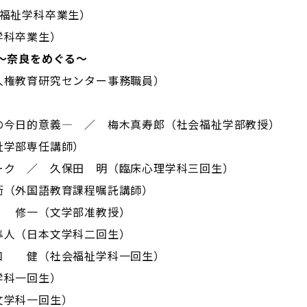
会福祉学科卒業生）
学科卒業生）
～奈良をめぐる～
人権教育研究センター事務職員）
の今日的意義― ／ 梅木真寿郎（社会福祉学部教授）
祉学部専任講師）
ーク ／ 久保田 明（臨床心理学科三回生）
衛（外国語教育課程嘱託講師）
菅 修一（文学部准教授）
隼人（日本文学科二回生）
口 健（社会福祉学科一回生）
学科一回生）
文学科一回生）