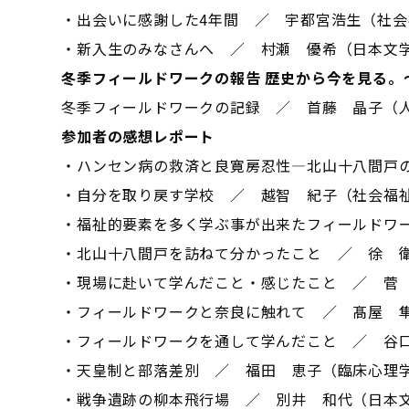
・出会いに感謝した4年間 ／ 宇都宮浩生（社
・新入生のみなさんへ ／ 村瀬 優希（日本文
冬季フィールドワークの報告
歴史から今を見る。
冬季フィールドワークの記録 ／ 首藤 晶子（
参加者の感想レポート
・ハンセン病の救済と良寛房忍性―北山十八間戸
・自分を取り戻す学校 ／ 越智 紀子（社会福
・福祉的要素を多く学ぶ事が出来たフィールドワ
・北山十八間戸を訪ねて分かったこと ／ 徐 
・現場に赴いて学んだこと・感じたこと ／ 
・フィールドワークと奈良に触れて ／ 髙屋 
・フィールドワークを通して学んだこと ／ 谷
・天皇制と部落差別 ／ 福田 恵子（臨床心理
・戦争遺跡の柳本飛行場 ／ 別井 和代（日本