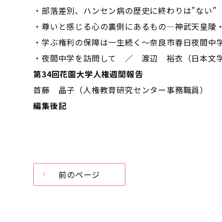
・部落差別、ハンセン病の歴史に終わりは”ない”
・尊いと感じる心の裏側にあるもの―神武天皇陵
・学ぶ権利の保障は一生続く～奈良市春日夜間中
・夜間中学を訪問して ／ 渡辺 裕衣（日本文
第34回花園大学人権週間報告
首藤 晶子（人権教育研究センター事務職員）
編集後記
前のページ