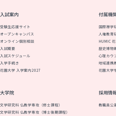
入試案内
付属機
受験生応援サイト
国際禅学
オープンキャンパス
人権教育
オンライン個別相談
HUMIC
入試概要
歴史博物
入試スケジュール
心理カウ
入学手続き
地域連携
花園大学 入学案内2027
花園大学
大学院
採用情
文学研究科 仏教学専攻（修士課程）
教職員公
文学研究科 仏教学専攻（博士後期課程）