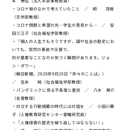
本 泰弘（法人本部事務局員）
・コロナ禍のなかで考えていたこと ／ 師 茂樹
（文学部教授）
・コロナ問題と希望の光―学生の意見から― ／ 安
田三江子（社会福祉学部教授）
・「個人の人生でもそうですが、国や社会の歴史にお
いても、突然の事故や災害で、
何が重要なことなのか気づく瞬間があります。ジョ
ン・ダワー」
（朝日新聞、2020年9月20日「折々のことば」）
／ 吉永 純（社会福祉学部教授）
・パンデミックに見る不条理と差別 ／ 八木 晃介
（名誉教授）
・対立する行動規範の時代には対話を ／ 小田川華
子（人権教育研究センター委嘱研究員）
・「人権侵害の歴史を繰り返してはならない！」