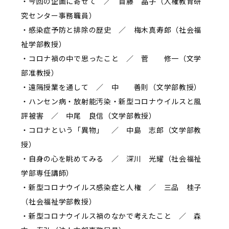
・今回の企画に寄せて ／ 首藤 晶子（人権教育研
究センター事務職員）
・感染症予防と排除の歴史 ／ 梅木真寿郎（社会福
祉学部教授）
・コロナ禍の中で思ったこと ／ 菅 修一（文学
部准教授）
・遠隔授業を通して ／ 中 善則（文学部教授）
・ハンセン病・放射能汚染・新型コロナウイルスと風
評被害 ／ 中尾 良信（文学部教授）
・コロナという「異物」 ／ 中島 志郎（文学部教
授）
・自身の心を眺めてみる ／ 深川 光耀（社会福祉
学部専任講師）
・新型コロナウイルス感染症と人権 ／ 三品 桂子
（社会福祉学部教授）
・新型コロナウイルス禍のなかで考えたこと ／ 森