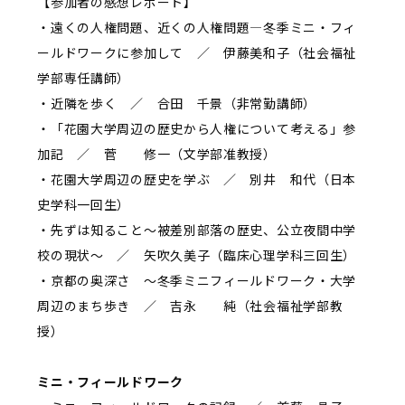
【参加者の感想レポート】
・遠くの人権問題、近くの人権問題―冬季ミニ・フィ
ールドワークに参加して ／ 伊藤美和子（社会福祉
学部専任講師）
・近隣を歩く ／ 合田 千景（非常勤講師）
・「花園大学周辺の歴史から人権について考える」参
加記 ／ 菅 修一（文学部准教授）
・花園大学周辺の歴史を学ぶ ／ 別井 和代（日本
史学科一回生）
・先ずは知ること～被差別部落の歴史、公立夜間中学
校の現状～ ／ 矢吹久美子（臨床心理学科三回生）
・京都の奥深さ ～冬季ミニフィールドワーク・大学
周辺のまち歩き ／ 吉永 純（社会福祉学部教
授）
ミニ・フィールドワーク