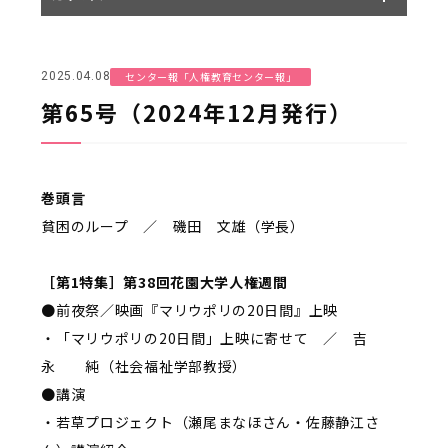
センター報「人権教育センター報」
2025.04.08
第65号（2024年12月発行）
巻頭言
貧困のループ ／ 磯田 文雄（学長）
［第1特集］第38回花園大学人権週間
●前夜祭／映画『マリウポリの20日間』上映
・「マリウポリの20日間」上映に寄せて ／ 吉
永 純（社会福祉学部教授）
●講演
・若草プロジェクト（瀬尾まなほさん・佐藤静江さ