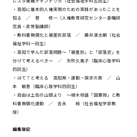
レスタ美緒チャンドリカ（社会福祉学科五回生）
・高知に基本的人権実現のための実践があったことを
知る ／ 菅 修一（人権教育研究センター委嘱研
究員・非常勤講師）
・教科書無償化と被差別部落 ／ 藤井凛太朗（社会
福祉学科一回生）
・高知で学んだ部落問題～「被差別」と「部落史」を
分けて考えるべき～ ／ 矢吹久美子（臨床心理学科
四回生）
・はて？と考える 高知県・運動・探求の旅 ／ 山
本 敏恵（臨床心理学科四回生）
・自由は土佐の山間より ～植木枝盛「国憲按」と教
科書無償化運動 ／ 吉永 純（社会福祉学部教
授）
編集後記