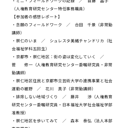
・ミニ・フィールドワークの記録 ／ 首藤 晶子
（人権教育研究センター特任事務職員）
【参加者の感想レポート】
・念願のフィールドワーク ／ 合田 千景（非常勤
講師）
・崇仁のいま ／ シュレスタ美緒チャンドリカ（社
会福祉学科五回生）
・京都市・崇仁地区：街の姿は変化していく ／
菅 修一（人権教育研究センター委嘱研究員・非常
勤講師）
・崇仁地区住民と京都市立芸術大学の連携事業と社会
運動の裾野 ／ 花川 真子（非常勤講師）
・排除しない地域づくり ／ 藤井 渉（人権教育
研究センター委嘱研究員・日本福祉大学社会福祉学部
准教授）
・崇仁地区を歩いてみて ／ 森本 泰弘（法人本部