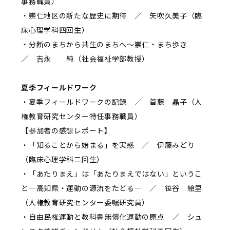
事務職員）
・崇仁地区の新たな歴史に期待 ／ 矢吹久美子（臨
床心理学科四回生）
・分断のまちから共生のまちへ～崇仁・まち歩き
／ 吉永 純（社会福祉学部教授）
夏季フィールドワーク
・夏季フィールドワークの記録 ／ 首藤 晶子（人
権教育研究センター特任事務職員）
【参加者の感想レポート】
・「知ることから始まる」を実感 ／ 伊藤みどり
（臨床心理学科二回生）
・「あたりまえ」は「あたりまえではない」というこ
と―高知県・運動の源流をたどる― ／ 笹谷 絵里
（人権教育研究センター委嘱研究員）
・自由民権運動と教科書無償化運動の原点 ／ シュ