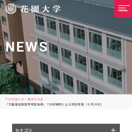
MENU
NEWS
TOP
お知らせ一覧
学生生活
「児童福祉施設等実習指導」で外部講師による特別授業（６⽉24⽇）
カテゴリ