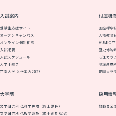
入試案内
付属機
受験生応援サイト
国際禅学
オープンキャンパス
人権教育
オンライン個別相談
HUMIC
入試概要
歴史博物
入試スケジュール
心理カウ
入学手続き
地域連携
花園大学 入学案内2027
花園大学
大学院
採用情
文学研究科 仏教学専攻（修士課程）
教職員公
文学研究科 仏教学専攻（博士後期課程）