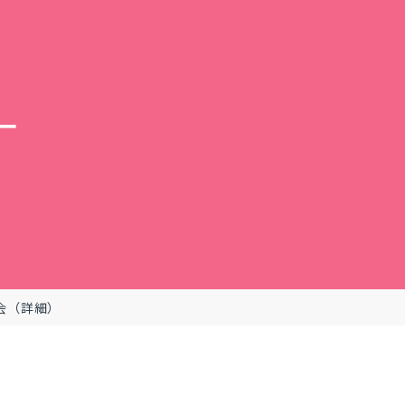
ー
例会（詳細）