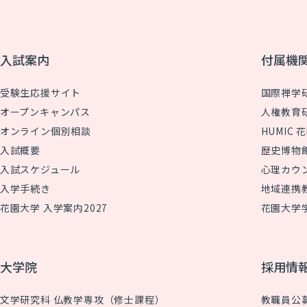
入試案内
付属機
受験生応援サイト
国際禅学
オープンキャンパス
人権教育
オンライン個別相談
HUMIC
入試概要
歴史博物
入試スケジュール
心理カウ
入学手続き
地域連携
花園大学 入学案内2027
花園大学
大学院
採用情
文学研究科 仏教学専攻（修士課程）
教職員公