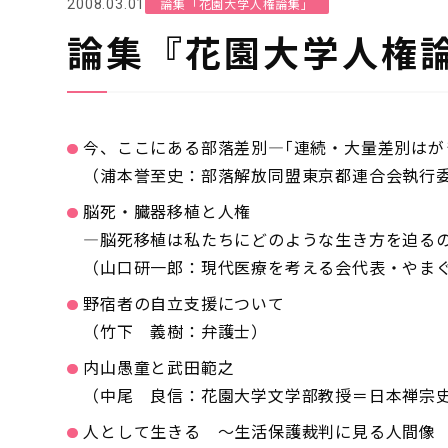
論集「花園大学人権論集」
2008.03.01
論集『花園大学人権論
今、ここにある部落差別―｢連続・大量差別はが
（浦本誉至史：部落解放同盟東京都連合会執行
脳死・臓器移植と人権
―脳死移植は私たちにどのような生き方を迫る
（山口研一郎：現代医療を考える会代表・やま
野宿者の自立支援について
（竹下 義樹：弁護士）
内山愚童と武田範之
（中尾 良信：花園大学文学部教授＝日本禅宗史
人として生きる ～生活保護裁判に見る人間像