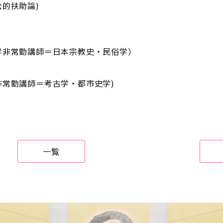
的扶助論)
学非常勤講師＝日本宗教史・民俗学）
常勤講師＝考古学・都市史学)
一覧