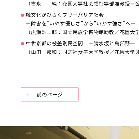
（吉永 純：花園大学社会福祉学部准教授＝公
触文化がひらくフリーバリア社会
―障害を”いやす優しさ”から”いかす強さ”へ―
（広瀬浩二郎：国立民族学博物館助教／花園大
中世京都の被差別民空間 ―清水坂と鳥部野―
（山田 邦和：同志社女子大学教授／花園大学非
前のページ