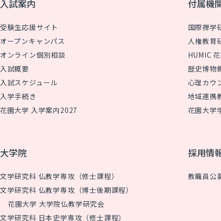
入試案内
付属機
受験生応援サイト
国際禅学
オープンキャンパス
人権教育
オンライン個別相談
HUMIC
入試概要
歴史博物
入試スケジュール
心理カウ
入学手続き
地域連携
花園大学 入学案内2027
花園大学
大学院
採用情
文学研究科 仏教学専攻（修士課程）
教職員公
文学研究科 仏教学専攻（博士後期課程）
花園大学 大学院仏教学研究会
文学研究科 日本史学専攻（修士課程）