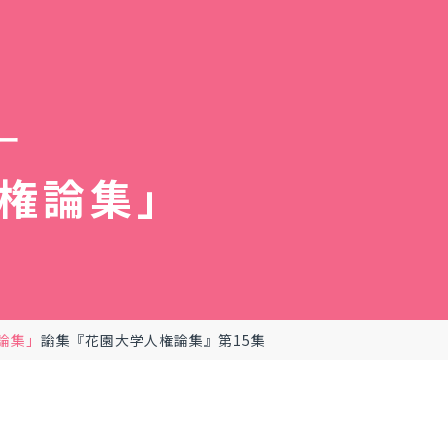
ー
権論集」
論集」
論集『花園大学人権論集』第15集