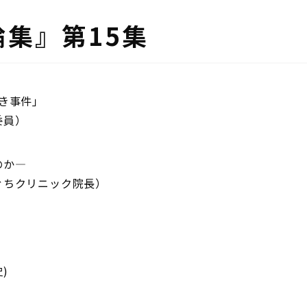
集』第15集
き事件｣
委員）
のか―
ぐちクリニック院長）
)