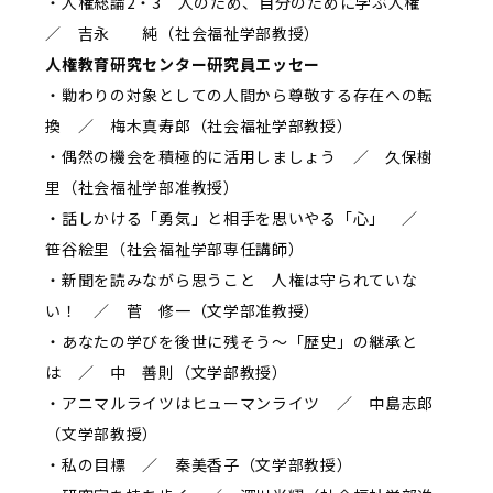
・人権総論2・3 人のため、自分のために学ぶ人権
／ 吉永 純（社会福祉学部教授）
人権教育研究センター研究員エッセー
・勦わりの対象としての人間から尊敬する存在への転
換 ／ 梅木真寿郎（社会福祉学部教授）
・偶然の機会を積極的に活用しましょう ／ 久保樹
里（社会福祉学部准教授）
・話しかける「勇気」と相手を思いやる「心」 ／
笹谷絵里（社会福祉学部専任講師）
・新聞を読みながら思うこと 人権は守られていな
い！ ／ 菅 修一（文学部准教授）
・あなたの学びを後世に残そう～「歴史」の継承と
は ／ 中 善則（文学部教授）
・アニマルライツはヒューマンライツ ／ 中島志郎
（文学部教授）
・私の目標 ／ 秦美香子（文学部教授）