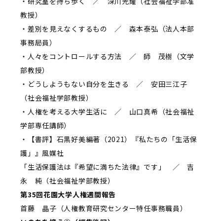
・研究室を持ち歩く ／ 深川光耀（社会福祉学部准
教授）
・差別を見えなくするもの ／ 森本泰弘（法人本部
事務局員）
・人々をコントロールする方法 ／ 師 茂樹（文学
部教授）
・どうしようもない自分を生きる ／ 安田三江子
（社会福祉学部教授）
・人権を考える大学生活に ／ 山口真希（社会福祉
学部専任講師）
・【書評】石黒好美編著（2021）『私たちの「生活保
護」』風媒社
「生活保護法は『希望に満ちた法律』です」 ／ 吉
永 純（社会福祉学部教授）
第35回花園大学人権週間報告
首藤 晶子（人権教育研究センター特任事務職員）