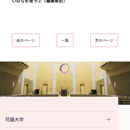
いのちを憶う②（編集後記）
前のページ
一覧
次のページ
花園大学