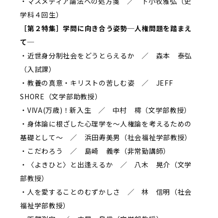
・マスメディア論法への処方箋 ／ 下小牧雅弘（史
学科４回生）
［第２特集］学問に向き合う姿勢─人権問題を踏まえ
て─
・近世身分制社会をどうとらえるか ／ 森本 泰弘
（入試課）
・教養の真意・キリストの苦しむ姿 ／ JEFF
SHORE（文学部助教授）
・VIVA(万歳)！新入生 ／ 中村 樗（文学部教授）
・身体論に根ざした心理学を～人権論を考えるための
基礎として～ ／ 浜田寿美男（社会福祉学部教授）
・こだわろう ／ 島崎 義孝（非常勤講師）
・〈よきひと〉と出逢えるか ／ 八木 晃介（文学
部教授）
・人を愛することのむずかしさ ／ 林 信明（社会
福祉学部教授）