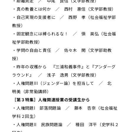
・距離測定 ／ 中尾 良信（文学部教授）
・真の教養とは何か ／ 西村 惠信（文学部教授）
・自己実現の支援者に ／ 西野 孝（社会福祉学部
教授）
・固定観念には縛られるな！ ／ 愼 英弘（社会福
祉学部助教授）
・学問の自由と責任 ／ 佐々木 閑（文学部助教
授）
・昨年の収穫から 『三浦和義事件』と『アンダーグ
ラウンド』 ／ 浅子 逸男（文学部教授）
・人権問題III（ジェンダー論）を担当して ／ 北
明美（非常勤講師）
［第３特集］人権関連授業の受講生から
・人権問題I 部落問題論 ／ 藤本 杏奈（社会福祉
学科２回生）
・人権問題II 民族問題論 ／ 種田 洋平（史学科２