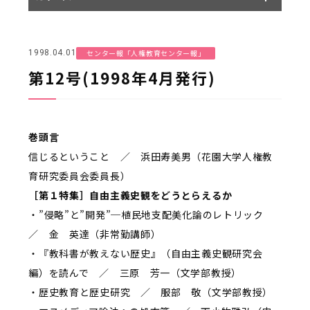
センター報「人権教育センター報」
1998.04.01
第12号(1998年4月発行)
巻頭言
信じるということ ／ 浜田寿美男（花園大学人権教
育研究委員会委員長）
［第１特集］自由主義史観をどうとらえるか
・”侵略”と”開発”─植民地支配美化論のレトリック
／ 金 英達（非常勤講師）
・『教科書が教えない歴史』（自由主義史観研究会
編）を読んで ／ 三原 芳一（文学部教授）
・歴史教育と歴史研究 ／ 服部 敬（文学部教授）