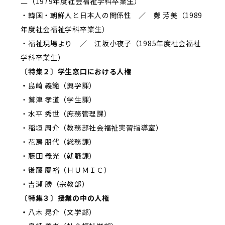
二（1979年度社会福祉学科卒業生）
・韓国・朝鮮人と日本人の関係性 ／ 鄭 芳美（1989
年度社会福祉学科卒業生）
・福祉現場より ／ 江坂小夜子（1985年度社会福祉
学科卒業生）
〔特集２〕学生窓口における人権
・
島崎 義範（興学課）
・鷲津 孝道（学生課）
・水平 秀世（庶務管理課）
・稲垣 周介（教務部社会福祉実習指導室）
・花房 朋代（総務課）
・藤田 義光（就職課）
・後藤 慶裕（ＨＵＭＩＣ）
・吉瀬 勝（宗教部）
〔特集３〕授業の中の人権
・
八木 晃介（文学部）