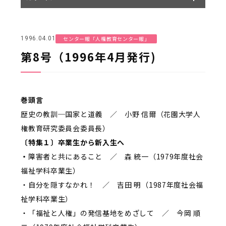
センター報「人権教育センター報」
1996.04.01
第8号（1996年4月発行)
巻頭言
歴史の教訓─国家と道義 ／ 小野 信爾（花園大学人
権教育研究委員会委員長）
〔特集１〕卒業生から新入生へ
・
障害者と共にあること ／ 森 統一（1979年度社会
福祉学科卒業生）
・自分を隠すなかれ！ ／ 吉田 明（1987年度社会福
祉学科卒業生）
・「福祉と人権」の発信基地をめざして ／ 今岡 順