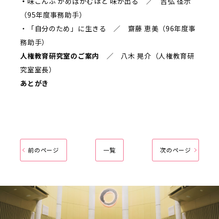
・
味こんぶ かめばかむほど 味が出る ／ 吉弘 径示
（95年度事務助手）
・「自分のため」に生きる ／ 齋藤 恵美（96年度事
務助手）
人権教育研究室のご案内
／ 八木 晃介（人権教育研
究室室長）
あとがき
前のページ
一覧
次のページ