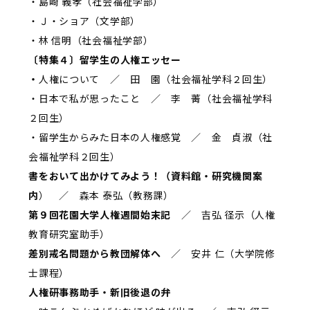
・島崎 義孝（社会福祉学部）
・Ｊ・ショア（文学部）
・林 信明（社会福祉学部）
〔特集４〕留学生の人権エッセー
・
人権について ／ 田 園（社会福祉学科２回生）
・日本で私が思ったこと ／ 李 菁（社会福祉学科
２回生）
・留学生からみた日本の人権感覚 ／ 金 貞淑（社
会福祉学科２回生）
書をおいて出かけてみよう！（資料館・研究機関案
内
） ／ 森本 泰弘（教務課）
第９回花園大学人権週間始末記
／ 吉弘 径示（人権
教育研究室助手）
差別戒名問題から教団解体へ
／ 安井 仁（大学院修
士課程）
人権研事務助手・新旧後退の弁