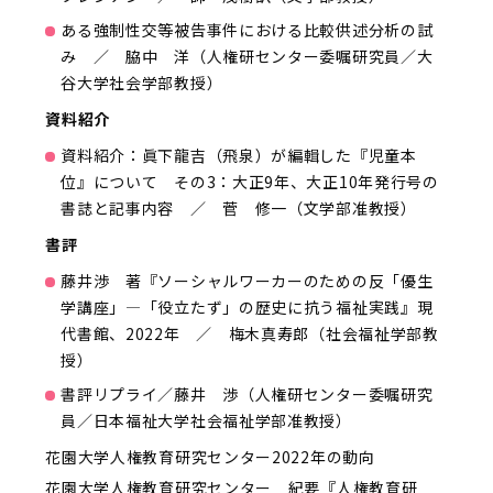
ある強制性交等被告事件における比較供述分析の試
み ／ 脇中 洋（人権研センター委嘱研究員／大
谷大学社会学部教授）
資料紹介
資料紹介：眞下龍吉（飛泉）が編輯した『児童本
位』について その3：大正9年、大正10年発行号の
書誌と記事内容 ／ 菅 修一（文学部准教授）
書評
藤井渉 著『ソーシャルワーカーのための反「優生
学講座」―「役立たず」の歴史に抗う福祉実践』現
代書館、2022年 ／ 梅木真寿郎（社会福祉学部教
授）
書評リプライ／藤井 渉（人権研センター委嘱研究
員／日本福祉大学社会福祉学部准教授）
花園大学人権教育研究センター2022年の動向
花園大学人権教育研究センター 紀要『人権教育研