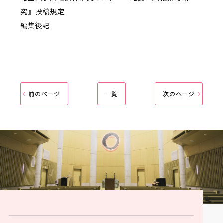
究』投稿規定
編集後記
前のページ
一覧
次のページ