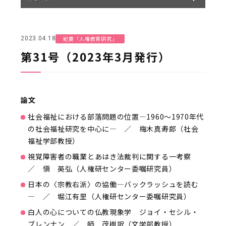
紀要「人権教育研究」
2023.04.18
第31号（2023年3月発行）
論文
社会福祉における部落問題の位置―1960～1970年代
の社会福祉研究を中心に― ／ 梅木真寿郎（社会
福祉学部教授）
視覚障害者の職業とあはき法裁判に関する一考察
／ 愼 英弘（人権研センター委嘱研究員）
日本の〈宗教右派〉の協働―バックラッシュを読む
― ／ 堀江有里（人権研センター委嘱研究員）
白人の心についての仏教現象学 ジョイ・セシル・
ブレンナン ／ 師 茂樹訳（文学部教授）