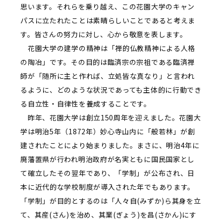
思います。それらを乗り越え、この花園大学のキャン
パスに立たれたことは素晴らしいことであると考えま
す。皆さんの努力に対し、心から敬意を表します。
花園大学の建学の精神は「禅的仏教精神による人格
の陶冶」です。その目的は臨済宗の宗祖である臨済禅
師が「随所に主と作れば、立処皆な真なり」と言われ
るように、どのような状況であっても主体的に行動でき
る自立性・自律性を養成することです。
昨年、花園大学は創立150周年を迎えました。花園大
学は明治5年（1872年）妙心寺山内に「般若林」が創
建されたことにより始まりました。まさに、明治4年に
廃藩置県が行われ明治政府が名実ともに国民国家とし
て確立したその翌年であり、「学制」が公布され、日
本に近代的な学校制度が導入された年でもあります。
「学制」が目的とするのは「人々自(みずか)ら其身を立
て、其産(さん)を治め、其業(ぎょう)を昌(さかん)にす