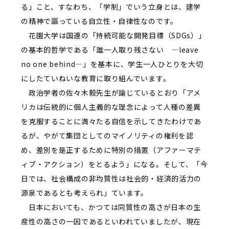
る」こと、すなわち、「学制」でいう立身とは、建学
の精神で謳っている自立性・自律性なのです。
花園大学は国連の「持続可能な開発目標（SDGs）」
の基本的哲学である「誰一人取り残さない ―leave
no one behind―」を基本に、学生一人ひとりを大切
にしたていねいな教育に取り組んでいます。
政治学者の佐々木毅先生が論じているとおり「アメ
リカは伝統的に個人主義的な理念によって人種の差異
を克服することに満々たる自信を示してきたわけであ
るが、やがて集団としてのマイノリティの権利を認
め、差別を是正するために特別の措置（アファーマテ
ィブ・アクション）をとるよう」になる。そして、「今
日では、社会構成の非均質性は社会的・経済的活力の
源泉であるとも考えられ」ています。
日本においても、かつては同質性の高さが日本の生
産性の高さの一因であるといわれていましたが、現在