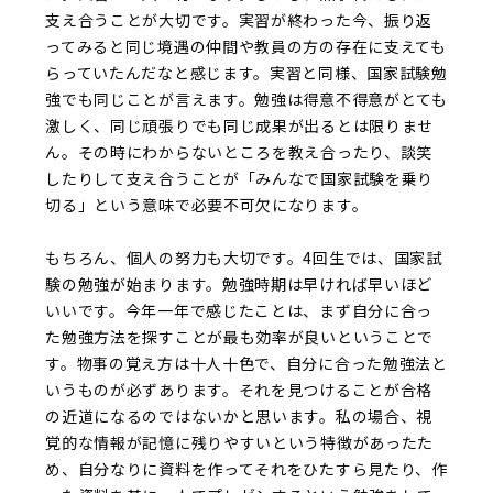
支え合うことが大切です。実習が終わった今、振り返
ってみると同じ境遇の仲間や教員の方の存在に支えても
らっていたんだなと感じます。実習と同様、国家試験勉
強でも同じことが言えます。勉強は得意不得意がとても
激しく、同じ頑張りでも同じ成果が出るとは限りませ
ん。その時にわからないところを教え合ったり、談笑
したりして支え合うことが「みんなで国家試験を乗り
切る」という意味で必要不可欠になります。
もちろん、個人の努力も大切です。4回生では、国家試
験の勉強が始まります。勉強時期は早ければ早いほど
いいです。今年一年で感じたことは、まず自分に合っ
た勉強方法を探すことが最も効率が良いということで
す。物事の覚え方は十人十色で、自分に合った勉強法と
いうものが必ずあります。それを見つけることが合格
の近道になるのではないかと思います。私の場合、視
覚的な情報が記憶に残りやすいという特徴があったた
め、自分なりに資料を作ってそれをひたすら見たり、作