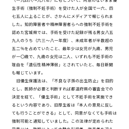
（一九四八～九六年）にもとづいて、同意のないまま優
生手術（強制不妊手術）を受けた人が全国で一六、四
七五人に上ることが、さかんにメディアで報じられま
した。知的障害者や精神障害者らへの強制不妊手術を
認めた宮城県では、手術を受けた記録が残る男女八五
九人のうち（六三～八一年度）、未成年者が半数超の
五二％を占めていたこと、最年少は女児が九歳、男児
が一〇歳で、九歳の女児は二人、いずれも不妊手術の
理由を「遺伝性精神薄弱」とされていたと、毎日新聞
も報じています。
旧優生保護法は、「不良な子孫の出生防止」を目的
とし、医師が必要と判断すれば都道府県の審査会での
決定を経て、「優生手術」として不妊手術を実施でき
るという内容であり、旧厚生省は「本人の意見に反し
ても行うことができる」として、同意がなくても手術は
強制可能と通知していました。この法律が定められた