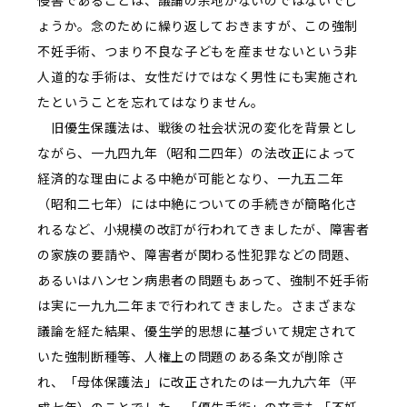
侵害であることは、議論の余地がないのではないでし
ょうか。念のために繰り返しておきますが、この強制
不妊手術、つまり不良な子どもを産ませないという非
人道的な手術は、女性だけではなく男性にも実施され
たということを忘れてはなりません。
旧優生保護法は、戦後の社会状況の変化を背景とし
ながら、一九四九年（昭和二四年）の法改正によって
経済的な理由による中絶が可能となり、一九五二年
（昭和二七年）には中絶についての手続きが簡略化さ
れるなど、小規模の改訂が行われてきましたが、障害者
の家族の要請や、障害者が関わる性犯罪などの問題、
あるいはハンセン病患者の問題もあって、強制不妊手術
は実に一九九二年まで行われてきました。さまざまな
議論を経た結果、優生学的思想に基づいて規定されて
いた強制断種等、人権上の問題のある条文が削除さ
れ、「母体保護法」に改正されたのは一九九六年（平