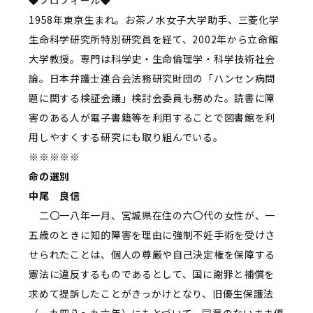
◆プロフィール◆
1958年東京生まれ。お茶ノ水女子大学助手、三菱化学
生命科学研究所特別研究員を経て、2002年から立命館
大学教授。専門は科学史・生命倫理学・科学技術社会
論。日本弁護士連合会法務研究財団の「ハンセン病問
題に関する検証会議」検討会委員も務めた。読書に障
害のある人が電子書籍等を利用することで図書館を利
用しやすくする研究にも取り組んでいる。
※※※※※
命の選別
中尾 良信
二〇一八年一月、宮城県在住の六〇代の女性が、一
五歳のときに知的障害を理由に強制不妊手術を受けさ
せられたことは、個人の尊厳や自己決定権を保障する
憲法に違反するものであるとして、国に謝罪と補償を
求めて提訴したことがきっかけとなり、旧優生保護法