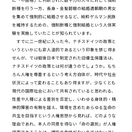
に「不適格」と判断された数十万の人々に対して強制
断種を行う一方、長身・金髪碧眼の結婚適齢期の男女
を集めて強制的に結婚させるなど、純粋ゲルマン民族
を維持するための、強制断種と強制結婚という人体実
験を実施していたことが知られています。
すでに二一世紀に入った今、ナチスドイツの政策と
いうといかにも非人道的であるという印象を禁じ得ま
せんが、では戦後日本で制定された旧優生保護法は、
ナチスドイツの政策とは何が違うのでしょうか。もち
ろん人権を尊重するという考え方自体が、時代や社会
状況によって変わることもあり得ますが、少なくとも
現代の国際社会において共有されていると思われる、
性差や人種による差別を否定し、いわゆる身体的・精
神的障害の有無を越え、環境を含めたあらゆる生命の
共生を目指すという人権思想から見れば、どのような
理由であれ、本人の同意を得ない「命の選別」が人権