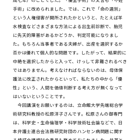
成七年）のことでした。「優生手術」の文言も「不妊
手術」に改められました。では、これで「命の選別」
という人権侵害が開所されたかというと、たとえば羊
水検査などさまざまな方法による出生前診断で、胎児
に先天的障害があるかどうか、判定可能になりまし
た。もちろん当事者である夫婦が、出産を選択するか
否かは優れて個人的な問題です。したがって、結果的に
中絶を選択したからと入って、けっして非難されるべき
ではありません。考えなければならないのは、母体保
護法に改正されたからといって、私たちの中から「優
性」という、人間を価値判断する考え方が無くなって
はいないということです。
今回講演をお願いするのは、立命館大学先端総合学
術研究科教授の松原洋子さんです。松原さんの御専門
は、科学史・生命倫理学・科学技術社会論などで、日
本弁護士連合会法務研究財団のハンセン病問題に関す