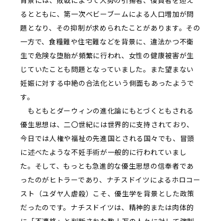
背景には、敗戦によって大勢の引揚者、復員者を迎え
るとともに、第一次ベビーブームによる人口増加が問
題となり、その抑制が求められたことがあります。その
一方で、食糧難や住宅難などを背景に、違法かつ不衛
生で危険な堕胎が頻繁に行われ、女性の健康被害が生
じていたことも問題となっていました。また望まない
妊娠に対する中絶の合法化という側面もあったようで
す。
もともとダーウィンの進化論にもとづくともされる
優生思想は、二〇世紀には世界的に支持されており、
今日では人権や福祉の先進国とされる国々でも、冒頭
に述べたような不妊手術が一般的に行われていまし
た。そして、もっとも急進的な優生思想の信奉者であ
ったのがヒトラーであり、ナチスドイツによるホロコー
スト（ユダヤ人虐殺）こそ、優生学を背景とした政策
だったのです。ナチスドイツは、精神的または肉体的