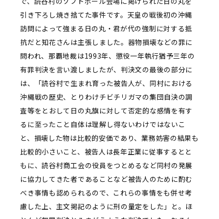
で、読谷村のソフトボール会場に掲げられた日の丸を
引き下ろし焼き捨てた事件です。天皇の戦後初の沖縄
訪問によって強まる日の丸・君が代の強制に対する抵
抗だと知花さんは主張しました。器物損壊などの罪に
問われ、那覇地裁は1993年、懲役一年執行猶予三年の
有罪判決を言い渡しましたが、判決文の最後の部分に
は、「読谷村で生まれ育った被告人が、同村における
沖縄戦の歴史、とりわけチビチリガマの集団自決の調
査等をとおして日の丸旗に対して否定的な感情を有す
るに至ったこと自体は理解し得ないわけではないこ
と、損壊した物は比較的安価であり、業務妨害の結果も
比較的小さいこと、被告人は長年正業に従事するとと
もに、読谷村商工会の役員をつとめるなど同村の発展
に協力してきた者であることなど被告人のために酌む
べき事情も認められるので、これらの事情をも併せ考
慮した上、主文掲記のように刑の量定をした」と。ほ