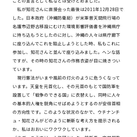
ことの宣言として私などは受けとめました。
私が知花さんに直接会った最後は2011年12月28日で
した。日本政府（沖縄防衛局）が米軍普天間飛行場の
名護市辺野古移設にむけた環境影響評価書を沖縄県庁
に持ち込もうとしたのに対し、沖縄の人々は県庁廊下
に座り込んでこれを阻止しようとした時、私もこれに
参加し、知花さんと並んで座り込みました。ヘンな話
ですが、その時の知花さんの作務衣姿が目に焼きつい
ています。
現行憲法がいまや風前の灯火のように危うくなって
います。天皇を元首化し、その元首のもとで国防軍を
設置して「戦争のできる国」に衣替えし、同時に人々
の基本的人権を鋭角にせばめようとするのが安倍首相
の方向性です。このような状況のなかで、ウチナンチ
ュ・知花さんがどのように斬新な考え方を提示される
か、私はおおいにワクワクしています。