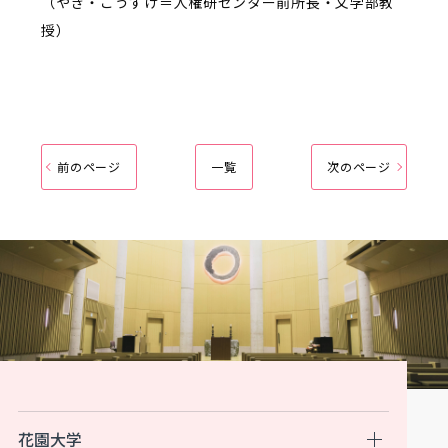
（やぎ・こうすけ＝人権研センター前所長・文学部教
授）
前のページ
一覧
次のページ
花園大学