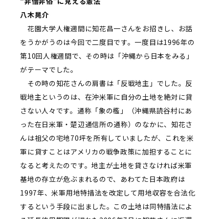
“非僧非俗”に見える憲法
八木晃介
花園大学人権週間に知花昌一さんをお招きし、お話
をうかがうのは今回で二度目です。一度目は1996年の
第10回人権週間で、その時は「沖縄から日本をみる」
がテーマでした。
その時の知花さんの肩書は「反戦地主」でした。反
戦地主というのは、在沖米軍に自分の土地を絶対に貸
さない人々です。通称「象の檻」（沖縄県読谷村にあ
った在日米軍・楚辺通信所の通称）のなかに、知花さ
んは祖父の宅地70坪を所有していましたが、これを米
軍に貸すことはアメリカの戦争政策に加担することに
なると考えたのです。地主が土地を貸さなければ米軍
基地の存立が危ぶまれるので、あわてた日本政府は
1997年、米軍用地特措法を改定して用地収容を合法化
するという手段に出ました。この土地は同特措法によ