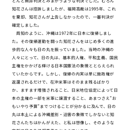
とんど無罪判決とみまがうような判決でした。むろん
知花さんは控訴しましたが、福岡高裁は1995年、これ
を棄却、知花さんが上告しなかったので、一審判決が
確定しました。
周知のように、沖縄は1972年に日本に復帰しまし
た。その復帰運動を闘った知花さんをはじめ多くの進
歩的な人々も日の丸を振っていました。当時の沖縄の
人々にとって、日の丸は、基本的人権、平和主義、国民
主権をかかげる輝ける日本国憲法の象徴ととらえられ
ていたからです。しかし、復帰の内実は単に施政権が
返還されるだけで、在沖米軍はそのまま残るばかり
か、ますます増強されること、日米地位協定によって日
本の主権の一部を米軍に譲渡すること、あまつさえ”お
もいやり予算”までつけることが分かるに及んで、日の
丸は本土による沖縄差別・迫害の象徴でしかないと知
花さんたちはかんがえた、と私は想像し、そのような