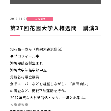
人権週間
2013.11.08
第27回花園大学人権週間 講演3
知花昌一さん（真宗大谷派僧侶）
◆プロフィール◆
沖縄県読谷村生まれ
沖縄大学法経学部中退
元読谷村議会議員
食品スーパーなどを経営しながら、「集団自決」
の調査など、反戦平和運動を行う。
2012年真宗大谷派僧侶となり、一昌と名乗る。
※※※※※