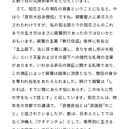
文脈で日の丸焼却事件をとらえています。
さて、知花さんの現在の肩書ということになると、や
はり「真宗大谷派僧侶」ですね。親鸞聖人に弟子入り
されたわけですが、私の知る限りでの知花さんのこれ
までの生き方はまさに親鸞的であったのではないかと
おもいます。親鸞の主著『教行信証』後序に有名な
「主上臣下、法に背き義に違し、忿りを成し怨みを結
ぶ」という天皇およびその臣下への強烈な糺弾の言葉
があります。いわゆる承元の弾圧に関する糺弾であり、
この弾圧によって親鸞は越後に流罪となり、僧侶の身分
を奪われ俗名をあたえられました。続けて親鸞は「し
かれば、すでに僧にあらず俗にあらず。このゆえに禿
の字をもって姓とす」と記しています。知花さんは、昨
年冬の京都での講演で、「非僧非俗とは”非国民”のこ
と」と話されていましたが、要は、日本人としてでは
なく沖縄人（ウチナンチュ）として、境界的に生きる