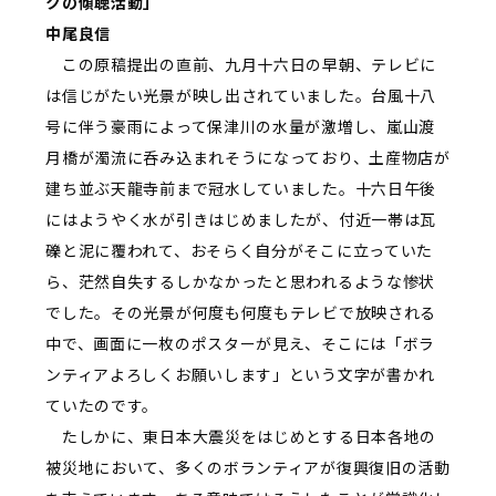
クの傾聴活動」
中尾良信
この原稿提出の直前、九月十六日の早朝、テレビに
は信じがたい光景が映し出されていました。台風十八
号に伴う豪雨によって保津川の水量が激増し、嵐山渡
月橋が濁流に呑み込まれそうになっており、土産物店が
建ち並ぶ天龍寺前まで冠水していました。十六日午後
にはようやく水が引きはじめましたが、付近一帯は瓦
礫と泥に覆われて、おそらく自分がそこに立っていた
ら、茫然自失するしかなかったと思われるような惨状
でした。その光景が何度も何度もテレビで放映される
中で、画面に一枚のポスターが見え、そこには「ボラ
ンティアよろしくお願いします」という文字が書かれ
ていたのです。
たしかに、東日本大震災をはじめとする日本各地の
被災地において、多くのボランティアが復興復旧の活動