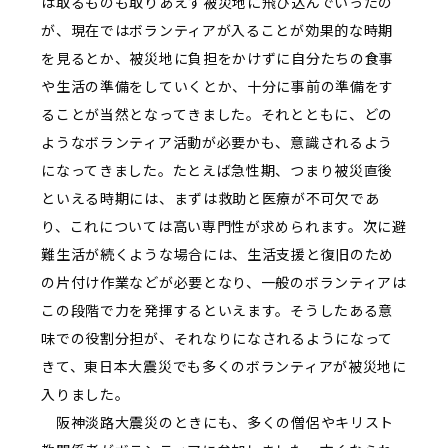
は取るものも取りあえず被災地に飛び込んでいったの
が、現在ではボランティアが入ることが効果的な時期
を見るとか、被災地に負担をかけずに自分たちの食事
や生活の準備をしていくとか、十分に事前の準備をす
ることが当然となってきました。それとともに、どの
ようなボランティア活動が必要かも、意識されるよう
になってきました。たとえば急性期、つまり被災直後
といえる時期には、まずは救助と医療が不可欠であ
り、これについては高い専門性が求められます。次に避
難生活が続くような場合には、生活支援と復旧のため
の片付け作業などが必要となり、一般のボランティアは
この段階で力を発揮するといえます。そうしたある意
味での役割分担が、それなりになされるようになって
きて、東日本大震災でも多くのボランティアが被災地に
入りました。
阪神淡路大震災のときにも、多くの僧侶やキリスト