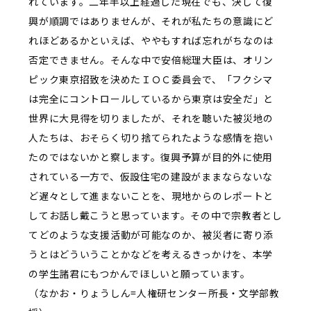
れています。二年半以上経過した現在でも、決して復
興が順調ではありませんが、それが私たちの意識にど
れほどあるかといえば、ややもすれば忘れがちなのは
否定できません。そんな中で安倍総理大臣は、オリン
ピック東京招致を決めたＩＯＣ委員会で、「フクシマ
は完全にコントロールしているから東京は安全だ」と
世界に大見得を切りましたが、それを聴いた被災地の
人たちは、おそらく切り捨てられたような感情を抱い
たのではないかと察します。復興予算が目的外に使用
されている一方で、仮設住宅の建設がままならないな
ど遅々として進まないことを、現地からのレポートと
してお話し戴こうと思っています。その中で宗教者とし
てどのような支援活動が可能なのか、被災者に寄り添
うとはどういうことかなどを考えるきっかけを、本学
の学生諸君にもつかんでほしいと願っています。
（なかお・りょうしん=人権研センター所長・文学部教