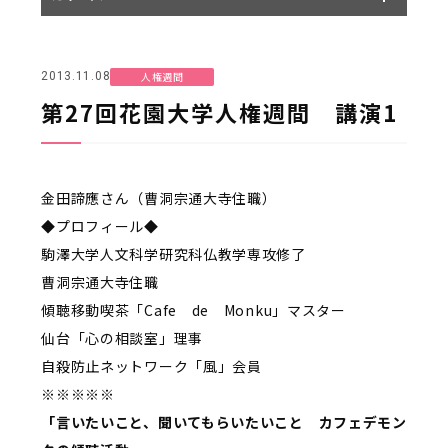
人権週間
2013.11.08
第27回花園大学人権週間 講演1
金田諦應さん（曹洞宗通大寺住職）
◆プロフィール◆
駒澤大学人文科学研究科仏教学専攻修了
曹洞宗通大寺住職
傾聴移動喫茶「Cafe de Monku」マスター
仙台「心の相談室」理事
自殺防止ネットワーク「風」会員
※※※※※
「言いたいこと、聞いてもらいたいこと カフェデモン