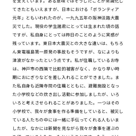
を支えています。ある意味ではそうしたことが常識化し
てきたともいえますが、日本における「ボランティア
元年」ともいわれたのが、一九九五年の阪神淡路大震
災でした。現役の学生諸君にとっては生まれた頃の話
ですが、私自身にとっては昨日のことのように実感が
残っています。東日本大震災との大きな違いは、もちろ
ん東電福島第一原発の事故もそうですが、なによりも
津波がなかったという点です。私が住職しているお寺
は、神戸市の西隣で比較的被害がなく、かなり早い時
期におにぎりなどを差し入れることができました。ま
た私自身も近隣寺院の住職とともに、避難施設となっ
た小学校などの炊き出し活動に参加しましたが、いろ
いろと考えさせられることがありました。一つはその
小学校で、我々が食事を作る準備をしていると、被災し
ている人たちの中には一緒に手伝ってくれる人もいま
したが、なかには新聞を見ながら我々が食事を運ぶの