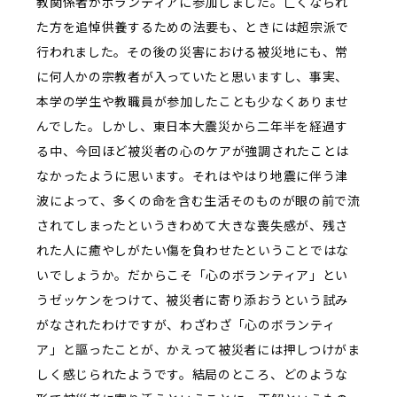
教関係者がボランティアに参加しました。亡くなられ
た方を追悼供養するための法要も、ときには超宗派で
行われました。その後の災害における被災地にも、常
に何人かの宗教者が入っていたと思いますし、事実、
本学の学生や教職員が参加したことも少なくありませ
んでした。しかし、東日本大震災から二年半を経過す
る中、今回ほど被災者の心のケアが強調されたことは
なかったように思います。それはやはり地震に伴う津
波によって、多くの命を含む生活そのものが眼の前で流
されてしまったというきわめて大きな喪失感が、残さ
れた人に癒やしがたい傷を負わせたということではな
いでしょうか。だからこそ「心のボランティア」とい
うゼッケンをつけて、被災者に寄り添おうという試み
がなされたわけですが、わざわざ「心のボランティ
ア」と謳ったことが、かえって被災者には押しつけがま
しく感じられたようです。結局のところ、どのような